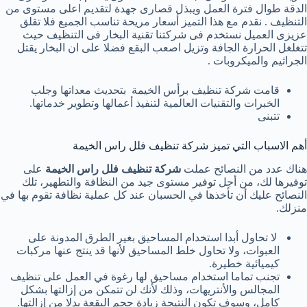
الدقة طوال فترة العمل ويبذل قصارى جهدة لتقديم اعلى مستوى من
التنظيف . نقدم مع هذا التميز أسعار مريحة تناسب الجميع فلا تقلق
عزيزى العميل نستخدم فى شركتنا تقنية البخار فى التنظيف حيث
تتغلغل الحرارة الجافة وتزيل اصعب البقع فضلا على ان البخار يقتل
الجراثيم والميكروبات .
قامت شركة تنظيف برأس الخيمة بتحديث معداتها وجلب
الخبرات والتقنيات العالمية لتنفيذ أعمالها وتطوير خدماتها.
تتبنى
أهم الاسباب التي تميز شركة تنظيف فلل راس الخيمة
هناك عدد من النصائح عملت
شركة تنظيف فلل راس الخيمة
على
توفيرها لك، من أجل توفير مستوى جيد من النظافة والتطهير، تلك
النصائح عليك أن تأخذها في الحسبان عند كل عملية نظافة تقوم بها في
منزلك.
لا تحاول أبدا استخدام المساحيق بغير الطرق المدونة على
العبوات، ولا تحاول خلط المساحيق لأنها قد ينتج عنها مركبات
كيميائية خطيرة.
تجنب تماما استخدام مساحيق لها رغوة في العمل على تنظيف
المجالس والأنتريهات، وذلك لأنك لن تتمكن من إزالتها بشكل
كامل، وسوف تكون النتيجة زيادة حجم البقعة بدلا من إزالتها.