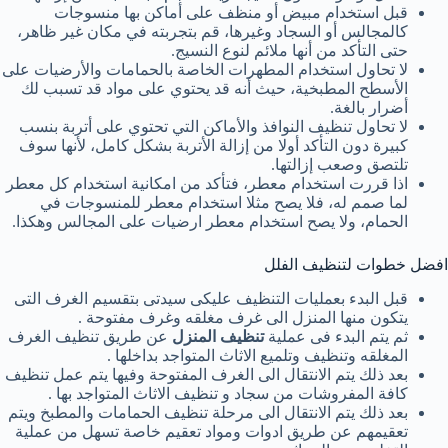
قبل استخدام مبيض أو منظف على أماكن بها منسوجات
كالمجالس أو السجاد وغيرها، قم بتجربته في مكان غير ظاهر،
حتى التأكد من أنها ملائم لنوع النسيج.
لا تحاول استخدام المطهرات الخاصة بالحمامات والأرضيات على
الأسطح المطبخية، حيث أنه قد يحتوي على مواد قد تسبب لك
أضرار بالغة.
لا تحاول تنظيف النوافذ والأماكن التي تحتوي على أتربة بنسب
كبيرة دون التأكد أولا من إزالة الأتربة بشكل كامل، لأنها سوف
تلتصق وصعب إزالتها.
اذا قررت استخدام معطر، فتأكد من امكانية استخدام كل معطر
لما صمم له، فلا يصح مثلا استخدام معطر للمنسوجات في
الحمام، ولا يصح استخدام معطر ارضيات على المجالس وهكذا.
افضل خطوات لتنظيف الفلل
قبل البدء بعمليات التنظيف عليكى سيدتى بتقسيم الغرف التى
يتكون منها المنزل الى غرف مغلقه وغرف مفتوحة .
ثم يتم البدء فى عملية
تنظيف المنزل
عن طريق تنظيف الغرف
المغلقه وتنظيف وتلميع الاثاث المتواجد بداخلها .
بعد ذلك يتم الانتقال الى الغرف المفتوحة وفيها يتم عمل تنظيف
كافة المفروشات من سجاد و تنظيف الاثاث المتواجد بها .
بعد ذلك يتم الانتقال الى مرحلة تنظيف الحمامات والمطبخ ويتم
تعقيمهم عن طريق ادوات ومواد تعقيم خاصة تسهل من عملية