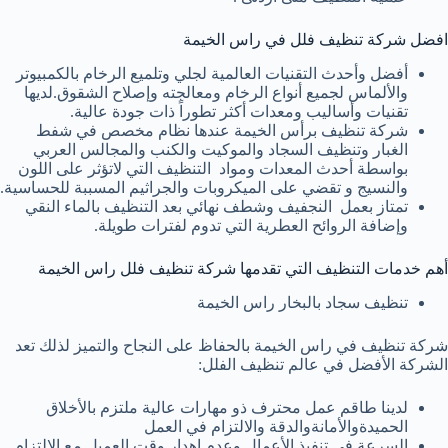
افضل شركة تنظيف فلل في راس الخيمة
أفضل وأحدث التقنيات العالمية لجلي وتلميع الرخام بالكمبيوتر
والألماس لجميع أنواع الرخام ومعالجته وإصلاح الشقوق.لديها
تقنيات وأساليب ومعدات أكثر تطوراً ذات جودة عالية.
شركة تنظيف برأس الخيمة عندها نظام مخصص في شفط
الغبار وتنظيف السجاد والموكيت والكنب والمجالس العربي
بواسطة أحدث المعدات ومواد التنظيف التي لاتؤثر على اللون
والنسيج و تقضي على الميكروبات والجراثيم المسببة للحساسية.
تمتاز بعمل النجفيف وشطف نهائي بعد التنظيف بالماء النقي
وإضافة الروائح العطرية التي تدوم لفترات طويلة.
أهم خدمات التنظيف التي تقدمها شركة تنظيف فلل راس الخيمة
تنظيف سجاد بالبخار راس الخيمة
شركة تنظيف في راس الخيمة بالحفاظ على النجاح والتميز لذلك تعد
الشركة الأفضل في عالم تنظيف الفلل:
لدينا طاقم عمل محترف ذو مهارات عالية ملتزم بالأخلاق
الحميدةوالأمانةوالدقة والالتزام في العمل
السرعة في تنفيذ الأعمال وعدم إهدار وقت العميل مع الالتزام