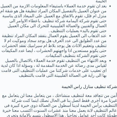
الخيمة
بعد ان تقوم خدمة العملاء باستيفاء المعلومات الازمة من العميل
من عنوان العميل بالتفصيل المكان المراد تنظيفة هل هو شقة ام
منزل ام فلل، تقوم بالاتفاق مع العميل على الميعاد الذى يناسبة
حتى تقوم شركة اليمامة شركة تنظيف باعطاء الاوامر الى
العمال والفنيين والعمالة الفليبينية للتحرك الى مكان العميل
حتى تقوم بالبدء بعمليات التنظيف .
عند الذهاب الى العميل يقوم العمال بتفقد المكان المراد تنظيفة
من عدد الطوابق الى عدد الغرف هل يوجد سجاد وموكيت ام لا
تنظيف وتعقيم الاثاث هل يوجد بلاط ام سيراميك تفقد الحشرات
حتى يكونو مستعدين اذا واجهتهم الحشرات ، ايضا عدد المكيفات
حتى تقوم الشركة بتنظيف المكيفات.
وبعد الانتهاء من التنظيف تقوم خدمة العملاء بالاتصال بالعميل
لقياس مدى رضائة عن الخدمة المقدمة لة ، وسؤلة اذا كان لدية
اى تعقيب على خدمات شركتنا من عمليات التنظيف التى قامت
بها الى راية فى العمالة الفليبينة التى قامت بالتنظيف
شركة تنظيف منازل راس الخيمة
أمن من تتعاقد معة لتنظيف منشاءتك ، من يتعامل معنا لن يتعامل مع
غيرنا مرة أخرى فقط اتصل بنا فى الحال نصلك اينما كنت شركة
التنظيف برأس الخيمة لدينا أسطول من العمالة ذوى خبرة كبيرة فى
عالم التنظيف لانة يعمل معنا منذ عشرات السنوت اكتسب معنا خبرة
طويلة كانت أحد عوامل نجاحنا . هذا الاسطول يتسم بالامانة وتحرى