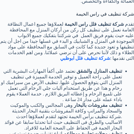
العمالة والكفاءة والتخصص.
شركة تنظيف في راس الخيمة
تقدم
شركة تنظيف فلل راس الخيمة
لعملاؤها جميع اعمال النظافة
العامة نعمل على تنظيف كل ركن من أركان المنزل مع المحافظة
عليه حيث يقوم فريق العمل في شركتنا بتفكيك جميع الابواب
الموجودة في المنزل و الشبابيك و البدء في غسلها جيدا من اجل أن يتم
تنظيفها و تعود جديدة كما كانت في السابق مع المحافظة على مواد
الطلاء و ذلك لأننا نحرص على أن نرضي عملائنا. ومن اهم الخدمات
التى نقدمها :
شركة تنظيف فلل ابوظبي
تنظيف المنازل والشقق
نعتمد على أكفأ المهارات البشرية التي
تعمل على راحة العميل و توفير الخدمة المميزة في تنظيف
المنزل التي يتوقع الحصول عليها. تنظيف الأرض من سيراميك او
رخام و هذا عن طريق استخدام آليات جلي الرخام التي تعمل
على تلميع الرخام و إعطائه البريق اللازم . خدمة العملاء يقوم
باداء عمله على مدار 24 ساعة .
تنظيف مفروشات بالبخار
وهى المجالس والكنب والموكيت
والسجاد والمراتب وكافة المفروشات بتقنية البخار الحديثة
.شركة تنظيف برأس الخيمة تجتهد لتقدم لعملاؤها احدث
الاساليب والطرق فى التنظيف حيث اننا تحدثنا سابقا عن فوائد
البخار الجمة فى الحفاظ على الصحة العامة للافراد.
تنظيف محلات تجارية ومطاعم
اتباع تقنيات جديدة تستوعب