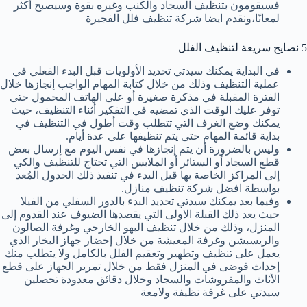
فسيقومون بتنظيف السجاد والكنب وغيره بقوة وسيصبح أكثر
لمعانًا،ونقدم ايضا شركة تنظيف فلل الفجيرة
5 نصايح سريعة لتنظيف الفلل
في البداية يمكنك سيدتي تحديد الأولويات قبل البدء الفعلي في
عملية التنظيف وذلك من خلال كتابة المهام الواجب إنجازها خلال
الفترة المقبلة في مذكرة صغيرة أو على الهاتف المحمول حتى
توفر عليك الوقت الذي تمضيه في التفكير أثناء التنظيف، حيث
يمكنك وضع الغرف التي تتطلب وقت أطول في التنظيف في
بداية قائمة المهام حتى يتم تنظيفها على عدة أيام.
وليس بالضرورة أن يتم إنجازها في نفس اليوم مع إرسال بعض
قطع السجاد أو الستائر أو الملابس التي تحتاج للتنظيف والكي
إلى المراكز الخاصة بها قبل البدء في تنفيذ ذلك الجدول المُعد
بواسطة افضل شركة تنظيف منازل.
وفيما بعد يمكنك سيدتي تحديد البدء بالدور السفلي من الفيلا
حيث يعد ذلك القبلة الاولى التي يقصدها الضيوف عند القدوم إلى
المنزل، وذلك من خلال تنظيف البهو الخارجي وغرفة الصالون
والريسبشن وغرفة المعيشة من خلال إحضار جهاز البخار الذي
يعمل على تنظيف وتطهير وتعقيم الفلل بالكامل ولا يتطلب منك
إحداث فوضى في المنزل فقط من خلال تمرير الجهاز على قطع
الأثاث والمفروشات والسجاد وخلال دقائق معدودة تحصلين
سيدتي على غرفة نظيفة ولامعة