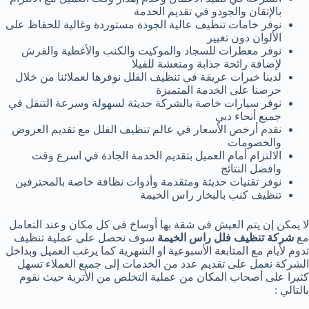
بالإتقان والجودو في تقديم الخدمة
نوفر خامات تنظيف عالية الجودة مستوردة وغالية للحفاظ على
الألوان دون تغيير
نوفر معطرات للسجاد والموكيت والكنب والأغطية والفرش
لإضافة رائحة جذابة ومنعشة للفيلا
لدينا خبرات عريقة في تنظيف الفلل نوفرها لعملائنا من خلال
حرصنا على الخدمة المتميزة
نوفر سيارات خاصة بالشركة حديثة لسهولة وسرعة التنقل في
جميع أنحاء دبي
نقدم أرخص الأسعار في عالم تنظيف الفلل مع تقديم العروض
والخصومات
الالتزام أمام العميل بتقديم الخدمة الجادة في اسرع وقت
وافضل النتائج
نوفر تقنيات حديثة ومتقدمة وأدوات نظافة خاصة بالمحترفين
تنظيف كنب بالبخار راس الخيمة
لا يمكن إن يتم العيش فى شقة بها أوساخ فى كل مكان وعند التعامل
مع
شركة تنظيف فلل راس الخيمة
سوف نحصل على عملية تنظيف
تدوم لأيام مع المتابعة الأسبوعية او الشهرية كما يرغب العميل وبداخل
الشركة نعمل على تقديم عدد من الخدمات إلى جميع العملاء تسهل
كثيرا على أصحاب المكان من عملية التخلص من الأتربة حيث نقوم
بالتالي :