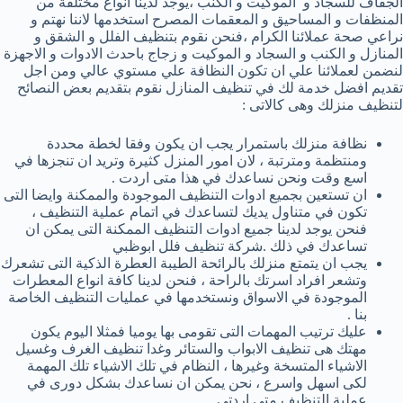
الجفاف للسجاد و الموكيت و الكنب ،يوجد لدينا انواع مختلفة من
المنظفات و المساحيق و المعقمات المصرح استخدمها لاننا نهتم و
نراعي صحة عملائنا الكرام ،فنحن نقوم بتنظيف الفلل و الشقق و
المنازل و الكنب و السجاد و الموكيت و زجاج باحدث الادوات و الاجهزة
لنضمن لعملائنا علي ان تكون النظافة علي مستوي عالي ومن اجل
تقديم افضل خدمة لك في تنظيف المنازل نقوم بتقديم بعض النصائح
لتنظيف منزلك وهى كالاتى :
نظافة منزلك باستمرار يجب ان يكون وفقا لخطة محددة
ومنتظمة ومترتبة ، لان امور المنزل كثيرة وتريد ان تنجزها في
اسع وقت ونحن نساعدك في هذا متى اردت .
ان تستعين بجميع ادوات التنظيف الموجودة والممكنة وايضا التى
تكون في متناول يديك لتساعدك في اتمام عملية التنظيف ،
فنحن يوجد لدينا جميع ادوات التنظيف الممكنة التى يمكن ان
تساعدك في ذلك .شركة تنظيف فلل ابوظبي
يجب ان يتمتع منزلك بالرائحة الطيبة العطرة الذكية التى تشعرك
وتشعر افراد اسرتك بالراحة ، فنحن لدينا كافة انواع المعطرات
الموجودة في الاسواق ونستخدمها في عمليات التنظيف الخاصة
بنا .
عليك ترتيب المهمات التى تقومى بها يوميا فمثلا اليوم يكون
مهتك هى تنظيف الابواب والستائر وغدا تنظيف الغرف وغسيل
الاشياء المتسخة وغيرها ، النظام في تلك الاشياء تلك المهمة
لكى اسهل واسرع ، نحن يمكن ان نساعدك بشكل دورى في
عملية التنظيف متى اردتى .