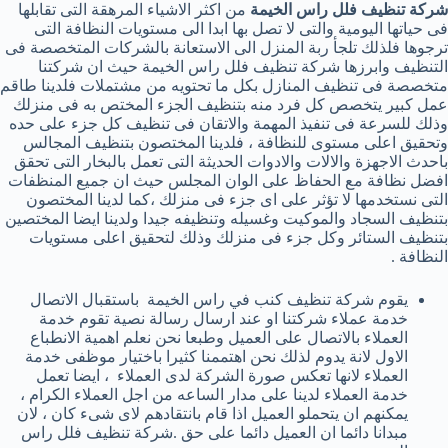
شركة تنظيف فلل راس الخيمة
من اكثر الاشياء المرهقة التى تقابلها
فى حياتها اليومية والتى لا تصل بها ابدا الى مستويات النظافة التى
ترجوها فلذلك تلجأ ربة المنزل الى الاستعانة بالشركات المتخصصة فى
التنظيف وابرزها شركة تنظيف فلل راس الخيمة حيث ان شركتنا
متخصصة فى تنظيف المنازل بكل ما تحتويه من مشتملات فلدينا طاقم
عمل كبير يتخصص كل فرد منه بتنظيف الجزء المختص به فى منزلك
وذلك للسرعة فى تنفيذ المهمة والاتقان فى تنظيف كل جزء على حده
وتحقيق اعلى مستوى للنظافة ، فلدينا المختصون بتنظيف المجالس
باحدث الاجهزة والالات والادوات الحديثة التى تعمل بالبخار التى تحقق
افضل نظافة مع الحفاظ على الوان المجلس حيث ان جميع المنظفات
التى نستخدمها لا تؤثر على اى جزء فى منزلك ،كما لدينا المختصون
بتنظيف السجاد والموكيت وغسيله وتنظيفه جيدا ولدينا ايضا المختصين
بتنظيف الستائر وكل جزء فى منزلك وذلك لتحقيق اعلى مستويات
النظافة .
يقوم شركة تنظيف كنب في راس الخيمة باستقبال الاتصال
خدمة عملاء شركتنا او عند ارسال رسالة نصية تقوم خدمة
العملاء بالاتصال على العميل وطبعا نحن نعلم اهمية الانطباع
الاول لانة يدوم لذلك نحن اهتممنا كثيرا باختيار موظفى خدمة
العملاء لانها تعكس صورة الشركة لدى العملاء ، ايضا تعمل
خدمة العملاء لدينا على مدار الساعه من اجل العملاء الكرام ،
يمكنهم ان يتحملو العميل اذا قام بانتقادهم لاى شىء كان ، لان
مبدانا دائما ان العميل دائما على حق .شركة تنظيف فلل راس