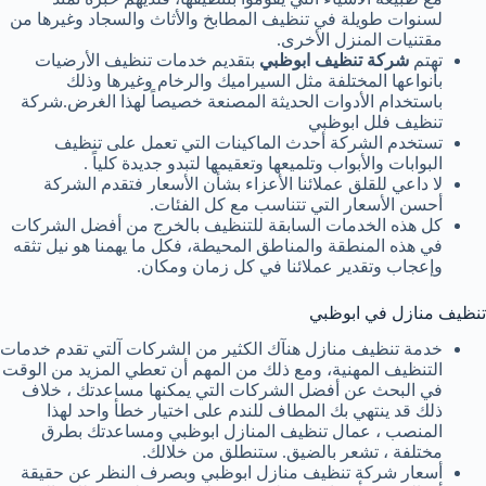
لسنوات طويلة في تنظيف المطابخ والأثاث والسجاد وغيرها من
مقتنيات المنزل الأخرى.
تهتم
شركة تنظيف ابوظبي
بتقديم خدمات تنظيف الأرضيات
بأنواعها المختلفة مثل السيراميك والرخام وغيرها وذلك
باستخدام الأدوات الحديثة المصنعة خصيصاً لهذا الغرض.شركة
تنظيف فلل ابوظبي
تستخدم الشركة أحدث الماكينات التي تعمل على تنظيف
البوابات والأبواب وتلميعها وتعقيمها لتبدو جديدة كلياً .
لا داعي للقلق عملائنا الأعزاء بشأن الأسعار فتقدم الشركة
أحسن الأسعار التي تتناسب مع كل الفئات.
كل هذه الخدمات السابقة للتنظيف بالخرج من أفضل الشركات
في هذه المنطقة والمناطق المحيطة، فكل ما يهمنا هو نيل تثقه
وإعجاب وتقدير عملائنا في كل زمان ومكان.
تنظيف منازل في ابوظبي
خدمة تنظيف منازل هنآك الكثير من الشركات آلتي تقدم خدمات
التنظيف المهنية، ومع ذلك من المهم أن تعطي المزيد من الوقت
في البحث عن أفضل الشركات التي يمكنها مساعدتك ، خلاف
ذلك قد ينتهي بك المطاف للندم على اختيار خطأ واحد لهذا
المنصب ، عمال تنظيف المنازل ابوظبي ومساعدتك بطرق
مختلفة ، تشعر بالضيق. ستنطلق من خلالك.
أسعار شركة تنظيف منازل ابوظبي وبصرف النظر عن حقيقة