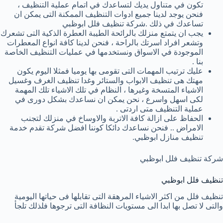
تكون في متناول يديك لتساعدك في اتمام عملية التنظيف ،
فنحن يوجد لدينا جميع ادوات التنظيف الممكنة التى يمكن ان
تساعدك في ذلك .شركة تنظيف فلل ابوظبي
يجب ان يتمتع منزلك بالرائحة الطيبة العطرة الذكية التى تشعرك
وتشعر افراد اسرتك بالراحة ، فنحن لدينا كافة انواع المعطرات
الموجودة في الاسواق ونستخدمها في عمليات التنظيف الخاصة
بنا .
عليك ترتيب المهمات التى تقومى بها يوميا فمثلا اليوم يكون
مهتك هى تنظيف الابواب والستائر وغدا تنظيف الغرف وغسيل
الاشياء المتسخة وغيرها ، النظام في تلك الاشياء تلك المهمة
لكى اسهل واسرع ، نحن يمكن ان نساعدك بشكل دورى في
عملية التنظيف متى اردتى .
الحفاظ على ازالة كافة الاتربة والاوساخ في منزلك لتجنب
الامراض .. فنحن نساعدك دائكا كوننا افضل شركة تقدم خدمة
تنظيف منازل ابوظبي.
شركة تنظيف فلل ابوظبي
تنظيف فلل ابوظبي
تنظيف فلل من اكثر الاشياء المرهقة التى تقابلها فى حياتها اليومية
والتى لا تصل بها ابدا الى مستويات النظافة التى ترجوها فلذلك تلجأ