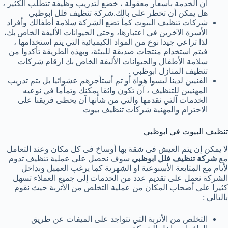
أن الخدمة بأسعار معقولة ، خضع لتدريب وظيفة تتطلب الكثير ،
هل يمكن أن تخطر على بالك.شركة تنظيف فلل ابوظبي
شركات تنظيف البيوت كمآ تضع الشركة سلامة أطفالك وأفراد
الأسرة الآخرين في اعتبارها، وحتى الحيوانات الأليفة الخاص بك،
لذا تراعي جيدا نوع من المواد الكيميائية التي يتم استخدامها ،
فيتم استخدام منتجات صديقة للبيئة، وبهذه الطريقة تأكدوا من
سلامة الأطفال والحيوانات الأليفة الخاص بك ارقام شركات
تنظيف المنازل ابوظبي .
الفنيين لدينا ليسوا هواة أو تم أستأجرهم عشوائيا بل يتم تدريب
المهنيين للتنظيف ، آن تكون واثقا يمكنك وتمآما في نوعيه
الخدمات آلتي نقدمها والتي من شأنها آن يحظى فريقنا على
الاحترام والمهنية شركات تنظيف بيوت
تنظيف البيوت في ابوظبي
لا يمكن إن يتم العيش فى شقة بها أوساخ فى كل مكان وعند التعامل
مع
شركة تنظيف فلل ابوظبي
سوف نحصل على عملية تنظيف تدوم
لأيام مع المتابعة الأسبوعية او الشهرية كما يرغب العميل وبداخل
الشركة نعمل على تقديم عدد من الخدمات إلى جميع العملاء تسهل
كثيرا على أصحاب المكان من عملية التخلص من الأتربة حيث نقوم
بالتالي :
التخلص من الأتربة التي تتواجد على الميفات عن طريق