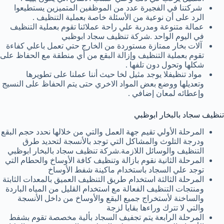
شركتنا في الفجيرة عدد من الموظفين المتميزين يستطيعوا
الرد على أن نوعية من الأسئلة خاصة بعملية التنظيف .
عمالة متنوعة ومدربة علي راحة عملائنا تقوم بعملية التنظيف
في اليوم الواحد .شركة تنظيف سجاد ابوظبي
آلات بخار ممتازة مستوردة من الخارج حتي تعمل باعلي كفاءة
تقوم بعملية التنظيف وإزالة البقع من أي منطقة مع الحفاظ على
شكلها وتحول دون تلفها .
مواد تنظيفلا يوجد مثيل لخا حيث أننا عملنا على تطويرها
وتعديلها ووضع بعض المواد الاخري حتى يتم الحفاظ على النسيج
وإعطائه لمعان إضافي .
تنظيف سجاد بالبخار ابوظبي
المرحلة الأولي تقيم جهة العمل والتي من خلالها نحدد حجم البقع
ودرجة التلوث والمشاكل التي توجد بالأنسجة لتحديد طرق
التنظيف والوسائل اللازمة.شركة تنظيف سجاد بالبخار ابوظبي
المرحلة الثانية نقوم بازالة وتنظيف كافة الأوساخ والحطام التي
توجد علي السجاد باستخدام ماكينة شفط الأوساخ
المرحلة الثالثة استخدام طريق التنظيف العميق بالمعدات الثابتة
ومنتجات التنظيف الفعالة مع استخدام القليل من المياه الباردة
والساخنة لأستخراج جميع البقع والأوساخ من داخل الأنسجة
والتي لا تترك وراءها بقايا لزجة
المرحلة الرابعة يتم تجفيف السجاد بألية مخصصة تقوم بشفط