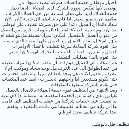
باختيار موظفى خدمة العملاء شركة تنظيف سجاد في
ابوظبي لانها تعكس صورة الشركة لدى العملاء ، ايضا تعمل
خدمة العملاء لدينا على مدار الساعه من اجل العملاء الكرام ،
يمكنهم ان يتحملو العميل اذا قام بانتقادهم لاى شىء كان ، لان
مبدانا دائما ان العميل دائما على حق .شركة تنظيف فلل ابوظبي
بعد ان تقوم خدمة العملاء باستيفاء المعلومات الازمة من العميل
من عنوان العميل بالتفصيل المكان المراد تنظيفة هل هو شقة ام
منزل ام فلل، تقوم بالاتفاق مع العميل على الميعاد الذى يناسبة
حتى تقوم شركة اليمامة شركة تنظيف باعطاء الاوامر الى
العمال والفنيين والعمالة الفليبينية للتحرك الى مكان العميل
حتى تقوم بالبدء بعمليات التنظيف .
عند الذهاب الى العميل يقوم العمال بتفقد المكان المراد تنظيفة
من عدد الطوابق الى عدد الغرف هل يوجد سجاد وموكيت ام لا
تنظيف وتعقيم الاثاث هل يوجد بلاط ام سيراميك تفقد الحشرات
حتى يكونو مستعدين اذا واجهتهم الحشرات ، ايضا عدد المكيفات
حتى تقوم الشركة بتنظيف المكيفات.
وبعد الانتهاء من التنظيف تقوم خدمة العملاء بالاتصال بالعميل
لقياس مدى رضائة عن الخدمة المقدمة لة ، وسؤلة اذا كان لدية
اى تعقيب على خدمات شركتنا من عمليات التنظيف التى قامت
بها الى راية فى العمالة الفليبينة التى قامت بالتنظيف ،ونقدم
ايضا شركة تنظيف سجاد ابوظبي
تنظيف فلل بابوظبى