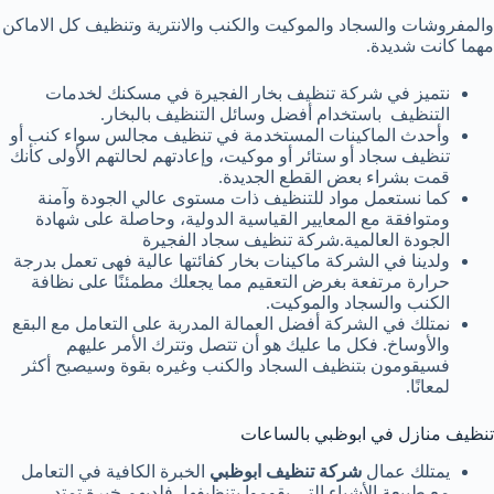
والمفروشات والسجاد والموكيت والكنب والانترية وتنظيف كل الاماكن
مهما كانت شديدة.
نتميز في شركة تنظيف بخار الفجيرة في مسكنك لخدمات
التنظيف باستخدام أفضل وسائل التنظيف بالبخار.
وأحدث الماكينات المستخدمة في تنظيف مجالس سواء كنب أو
تنظيف سجاد أو ستائر أو موكيت، وإعادتهم لحالتهم الأولى كأنك
قمت بشراء بعض القطع الجديدة.
كما نستعمل مواد للتنظيف ذات مستوى عالي الجودة وآمنة
ومتوافقة مع المعايير القياسية الدولية، وحاصلة على شهادة
الجودة العالمية.شركة تنظيف سجاد الفجيرة
ولدينا في الشركة ماكينات بخار كفائتها عالية فهى تعمل بدرجة
حرارة مرتفعة بغرض التعقيم مما يجعلك مطمئنًا على نظافة
الكنب والسجاد والموكيت.
نمتلك في الشركة أفضل العمالة المدربة على التعامل مع البقع
والأوساخ. فكل ما عليك هو أن تتصل وتترك الأمر عليهم
فسيقومون بتنظيف السجاد والكنب وغيره بقوة وسيصبح أكثر
لمعانًا.
تنظيف منازل في ابوظبي بالساعات
يمتلك عمال
شركة تنظيف ابوظبي
الخبرة الكافية في التعامل
مع طبيعة الأشياء التي يقوموا بتنظيفها، فلديهم خبرة تمتد