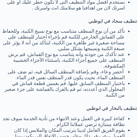
نستخدم افضل مواد التنظيف التى لا تكون خطر عليك او على
اسرتك لان من اهدافنا هو سلامتك انت واسرتك .
تنظيف سجاد في ابوظبي
تأكد من أن نوع المنظف متناسب مع نوع نسيج الكنبة، وللحفاظ
على القماش الخارجي للكنبة قم بإجراء اختبار للمنظف على
مساحة صغيرة غير ظاهرة من الكنبة، لتتأكد من أنه لا يؤثر على
صبغة الكنبة ونسيجها بشكل سلبي.
عند تأكدك من جودته وأنه يتناسب مع نوع القماش، قم برش
المنظف على جميع أجزاء الكنبة، باستثناء الأجزاء الخشبية
المكشوفة.
أحضر وعاء، وقم بإضافة المنظف السائل فيه، ثم ضف على
المنظف الماء، بحيث يكون قدر المنظف نفس قدر الماء.
باختبار المنظف السابق عليها. قم بغمس قطعة قماش في
المحلول الذي أعددته، ثم قم بالفرك بالقماشة على جزء صغير
من الكنبة.
تنظيف بالبخار في ابوظبي
كفاءة كبيرة في العمل وعند الانتهاء من تأدية الخدمة سوف تجد
نظافة ممتازة ترضي عملائنا الكرام .
يقوم الفريق العامل لدينا بترتيب المكان والملابس إذا كان
العميل يرغب في ذلك وعلي حسب الاتفاق الي يكون بيينا .