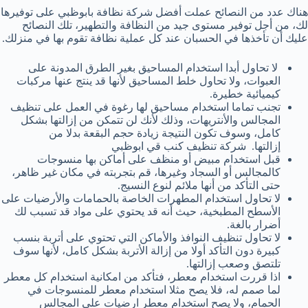
هناك عدد من النصائح عملت أفضل شركة نظافة بابوظبي على توفيرها
لك، من أجل توفير مستوى جيد من النظافة والتطهير، تلك النصائح
عليك أن تأخذها في الحسبان عند كل عملية نظافة تقوم بها في منزلك.
لا تحاول أبدا استخدام المساحيق بغير الطرق المدونة على
العبوات، ولا تحاول خلط المساحيق لأنها قد ينتج عنها مركبات
كيميائية خطيرة.
تجنب تماما استخدام مساحيق لها رغوة في العمل على تنظيف
المجالس والأنتريهات، وذلك لأنك لن تتمكن من إزالتها بشكل
كامل، وسوف تكون النتيجة زيادة حجم البقعة بدلا من
إزالتها. شركة تنظيف كنب قي ابوظبي
قبل استخدام مبيض أو منظف على أماكن بها منسوجات
كالمجالس أو السجاد وغيرها، قم بتجربته في مكان غير ظاهر،
حتى التأكد من أنها ملائم لنوع النسيج.
لا تحاول استخدام المطهرات الخاصة بالحمامات والأرضيات على
الأسطح المطبخية، حيث أنه قد يحتوي على مواد قد تسبب لك
أضرار بالغة.
لا تحاول تنظيف النوافذ والأماكن التي تحتوي على أتربة بنسب
كبيرة دون التأكد أولا من إزالة الأتربة بشكل كامل، لأنها سوف
تلتصق وصعب إزالتها.
اذا قررت استخدام معطر، فتأكد من امكانية استخدام كل معطر
لما صمم له، فلا يصح مثلا استخدام معطر للمنسوجات في
الحمام، ولا يصح استخدام معطر ارضيات على المجالس